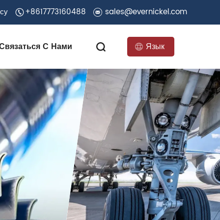
есу
+8617773160488
sales@evernickel.com
Связаться С Нами
Язык