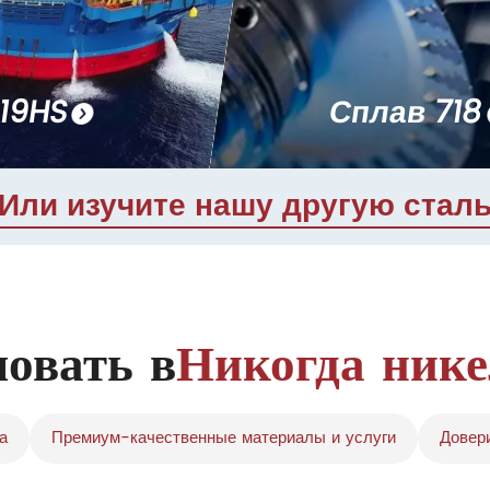
19HS
Сплав 718
Или изучите нашу другую стал
овать в
Никогда нике
а
Премиум-качественные материалы и услуги
Довери