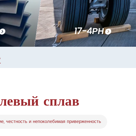
17-4РН
ь
левый сплав
е, честность и непоколебимая приверженность