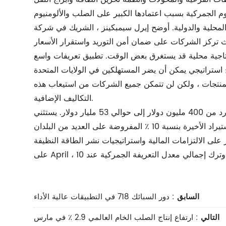
 والدولية. أوضح إيرل سيمبكينز ، الشريك في شركة PwC ، أن
 إنتاجية محلية قد يستغرق بعض الوقت. تطبيق تعريفات واسع
لمنتجات ، ولكن لن تتمكن جميع الشركات من استيعاب هذه
التكاليف الإضافية.
يشير تحليل التعريفة إلى أن التغييرات في التعريفات قد تزيد من عبء التعريفة السنوية على صناعات الطاقة والمرافق والموارد من 400 مليون دولار إلى حوالي 53 مليار دولار. يستثني
السابق
:
دور السبائك 718 في التطبيقات عالية الأداء
التالي
:
ارتفاع إنتاج الصلب الخام العالمي 2.9 ٪ في مارس