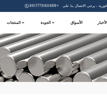
ورية ، يرجى الاتصال بنا على
+8617773160488
لأخبار
الأسواق
الجودة
المنتجات