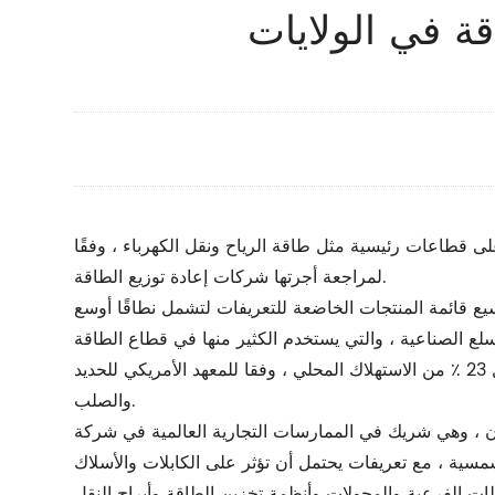
قة في الولايات
ن تؤثر الرسوم الجمركية التي فرضها الرئيس الأمريكي دونالد ترامب على واردات الصلب والألومنيوم بنسبة 25 ٪ على قطاعات رئيسية مثل طاقة الرياح ونقل الكهرباء ، وفقًا
لمراجعة أجرتها شركات إعادة توزيع الطاقة.
سيع قائمة المنتجات الخاضعة للتعريفات لتشمل نطاقًا أوسع
في عام 2024 ، استوردت الولايات المتحدة ما مجموعه 26.2 مليون طن من الفولاذ ، مع واردات الصلب المدلفن تشكل 23 ٪ من الاستهلاك المحلي ، وفقا للمعهد الأمريكي للحديد
والصلب.
ات التجارية العالمية في شركة Nernst & Young LLP ، إلى أن قطاع الطاقة سيواجه تحديات كبيرة ، حيث تفتقر الولايات المتحدة إلى
لشمسية ، مع تعريفات يحتمل أن تؤثر على الكابلات والأسلاك