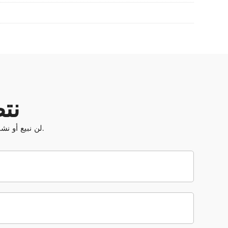
نت
لن نبيع أو نشارك بياناتك الشخصية مع أطراف ثالثة أو نستخدمها لأغراض خارج الرد على استفسارك.