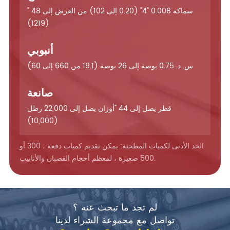
سماكة 0.008 "4" (0.20 إلى 102) من العرض إلى 48 "
(1219)
أنبوبي
س. د. 0.75 بوصة إلى 26 بوصة (19.1 من 660 إلى 60)
صانعة
قطر يصل إلى 44 "أوزان يصل إلى 22,000 رطل
(10,000)
الحد الأدنى لكميات المطحنة: يمكن تقديم كميات دفعة ، 300 أو
500 صغيرة ، لمعظم أحجام القضبان والأنابيب.
لم تجد ما تبحث عنه ؟
تواصل مع مجموعة الشراء لدينا