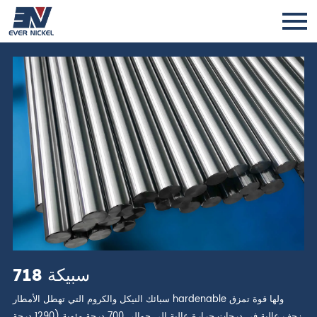
سبيكة 718
سبائك النيكل والكروم التي تهطل الأمطار hardenable ولها قوة تمزق
زحف عالية في درجات حرارة عالية إلى حوالي 700 درجة مئوية (1290 درجة