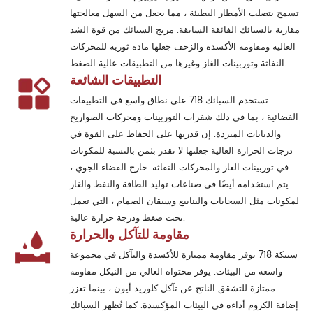
تسمح بتصلب الأمطار البطيئة ، مما يجعل من السهل معالجتها
مقارنة بالسبائك الفائقة السابقة. مزيج السبائك من قوة الشد
العالية ومقاومة الأكسدة والزحف جعلها مادة ثورية للمحركات
النفاثة وتوربينات الغاز وغيرها من التطبيقات عالية الضغط.
التطبيقات الشائعة
تستخدم السبائك 718 على نطاق واسع في التطبيقات
الفضائية ، بما في ذلك شفرات التوربينات ومحركات الصواريخ
والدبابات المبردة. إن قدرتها على الحفاظ على القوة في
درجات الحرارة العالية جعلتها لا تقدر بثمن بالنسبة للمكونات
في توربينات الغاز والمحركات النفاثة. خارج الفضاء الجوي ،
يتم استخدامه أيضًا في صناعات توليد الطاقة والنفط والغاز
لمكونات مثل السحابات والينابيع وسيقان الصمام ، التي تعمل
تحت ضغط ودرجة حرارة عالية.
مقاومة للتآكل والحرارة
سبيكة 718 توفر مقاومة ممتازة للأكسدة والتآكل في مجموعة
واسعة من البيئات. يوفر محتواه العالي من النيكل مقاومة
ممتازة للتشقق الناتج عن تآكل كلوريد أيون ، بينما تعزز
إضافة الكروم أداءه في البيئات المؤكسدة. كما تُظهر السبائك