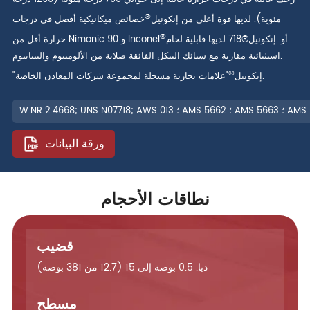
®
مئوية). لديها قوة أعلى من إنكونيل
خصائص ميكانيكية أفضل في درجات
®
أو. إنكونيل®718 لديها قابلية لحام
حرارة أقل من Nimonic 90 و Inconel
استثنائية مقارنة مع سبائك النيكل الفائقة صلابة من الألومنيوم والتيتانيوم.
®
"علامات تجارية مسجلة لمجموعة شركات المعادن الخاصة.
"إنكونيل
ورقة البيانات
نطاقات الأحجام
قضيب
ديا. 0.5 بوصة إلى 15 (12.7 من 381 بوصة)
مسطح