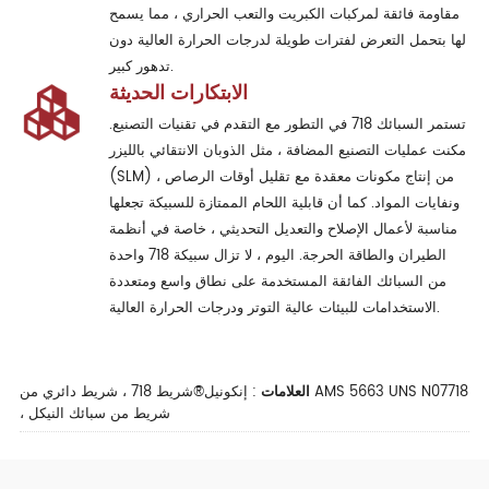
مقاومة فائقة لمركبات الكبريت والتعب الحراري ، مما يسمح
لها بتحمل التعرض لفترات طويلة لدرجات الحرارة العالية دون
تدهور كبير.
الابتكارات الحديثة
تستمر السبائك 718 في التطور مع التقدم في تقنيات التصنيع.
مكنت عمليات التصنيع المضافة ، مثل الذوبان الانتقائي بالليزر
(SLM) ، من إنتاج مكونات معقدة مع تقليل أوقات الرصاص
ونفايات المواد. كما أن قابلية اللحام الممتازة للسبيكة تجعلها
مناسبة لأعمال الإصلاح والتعديل التحديثي ، خاصة في أنظمة
الطيران والطاقة الحرجة. اليوم ، لا تزال سبيكة 718 واحدة
من السبائك الفائقة المستخدمة على نطاق واسع ومتعددة
الاستخدامات للبيئات عالية التوتر ودرجات الحرارة العالية.
العلامات
:
إنكونيل®شريط 718 ، شريط دائري من AMS 5663 UNS N07718
، شريط من سبائك النيكل