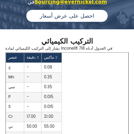
Sourcing@evernickel.com
في
احصل على عرض أسعار
التركيب الكيميائي
يشار إلى التركيب الكيميائي لمادة Inconel® 718 في الجدول أدناه:
ماكس ٪
دقيقة ٪
عنصر
0.08
-
ج
Mn
-
0.35
0.35
-
سي
P
-
0.015
S
-
0.015
Cr
17.00
21.00
55.00
50.00
ني