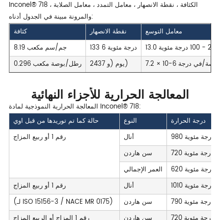
Inconel® 718 الكثافة ، نقطة الانصهار ، معامل التمدد ، معامل الصلابة ،
والمرونة مبينة في الجدول أدناه:
معامل التوسع
نقطة الانصهار
كثافة
133 6 درجة مئوية
8.19 جم/سم مكعب
2437 يوم (و)
0.296 رطل/بوصة مكعب
المعالجة الحرارية للأجزاء النهائية
المعالجة الحرارية النموذجية لمادة Inconel® 718:
درجة الحرارة
النوع
حالة كما تم توريدها من قبل اوي
أنال
رقم 1 أو ربيع المزاج
سن هاردن
العمر الإجمالي
أنال
رقم 1 أو ربيع المزاج
سن هاردن
(لـ ISO 15156-3 / NACE MR 0175)
سن هاردن
رقم 1 المزاج أو الربيع المزاج