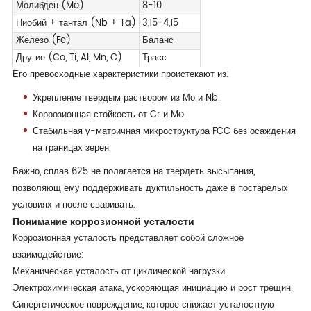
Молибден (Mo)
8-10
Ниобий + тантал (Nb + Ta)
3,15-4,15
Железо (Fe)
Баланс
Другие (Co, Ti, Al, Mn, C)
Трасс
Его превосходные характеристики проистекают из:
Укрепление твердым раствором из Мо и Nb.
Коррозионная стойкость от Cr и Mo.
Стабильная γ-матричная микроструктура FCC без осаждения
на границах зерен.
Важно, сплав 625 не полагается на твердеть высыпания,
позволяющ ему поддерживать дуктильность даже в постарелых
условиях и после сваривать.
Понимание коррозионной усталости
Коррозионная усталость представляет собой сложное
взаимодействие:
Механическая усталость от циклической нагрузки.
Электрохимическая атака, ускоряющая инициацию и рост трещин.
Синергетическое повреждение, которое снижает усталостную