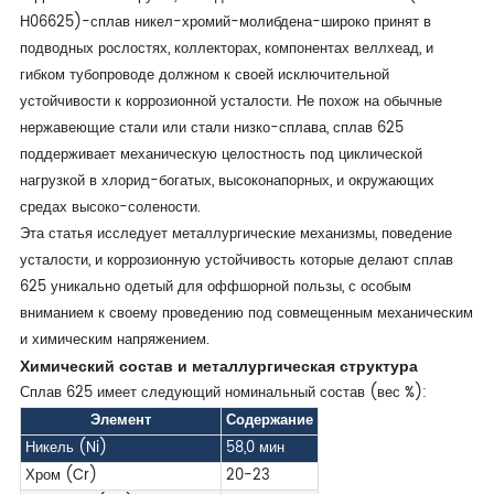
Н06625)-сплав никел-хромий-молибдена-широко принят в
подводных рослостях, коллекторах, компонентах веллхеад, и
гибком тубопроводе должном к своей исключительной
устойчивости к коррозионной усталости. Не похож на обычные
нержавеющие стали или стали низко-сплава, сплав 625
поддерживает механическую целостность под циклической
нагрузкой в хлорид-богатых, высоконапорных, и окружающих
средах высоко-солености.
Эта статья исследует металлургические механизмы, поведение
усталости, и коррозионную устойчивость которые делают сплав
625 уникально одетый для оффшорной пользы, с особым
вниманием к своему проведению под совмещенным механическим
и химическим напряжением.
Химический состав и металлургическая структура
Сплав 625 имеет следующий номинальный состав (вес %):
Элемент
Содержание
Никель (Ni)
58,0 мин
Хром (Cr)
20-23