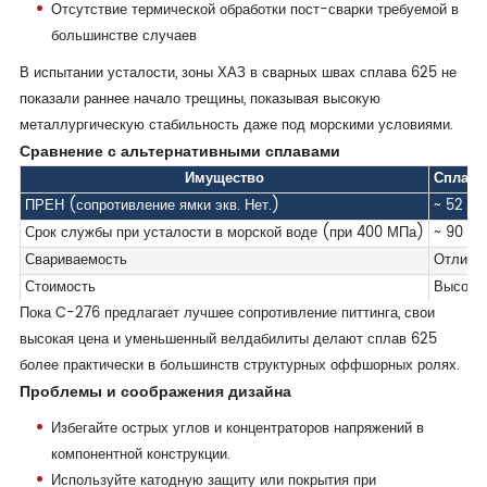
Отсутствие термической обработки пост-сварки требуемой в
большинстве случаев
В испытании усталости, зоны ХАЗ в сварных швах сплава 625 не
показали раннее начало трещины, показывая высокую
металлургическую стабильность даже под морскими условиями.
Сравнение с альтернативными сплавами
Имущество
Сплав 
ПРЕН (сопротивление ямки экв. Нет.)
~ 52
Срок службы при усталости в морской воде (при 400 МПа)
~ 90 ты
Свариваемость
Отличн
Стоимость
Высока
Пока C-276 предлагает лучшее сопротивление питтинга, свои
высокая цена и уменьшенный велдабилиты делают сплав 625
более практически в большинств структурных оффшорных ролях.
Проблемы и соображения дизайна
Избегайте острых углов и концентраторов напряжений в
компонентной конструкции.
Используйте катодную защиту или покрытия при