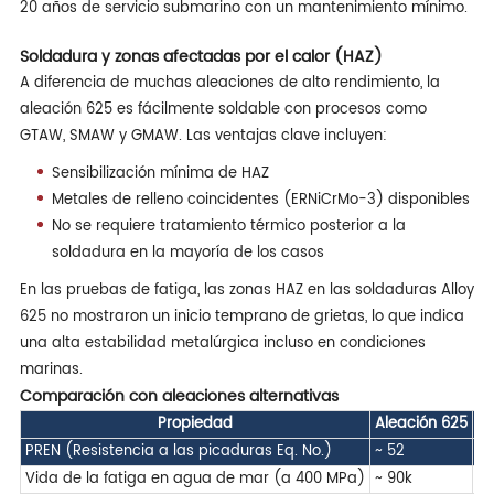
20 años de servicio submarino con un mantenimiento mínimo.
Soldadura y zonas afectadas por el calor (HAZ)
A diferencia de muchas aleaciones de alto rendimiento, la
aleación 625 es fácilmente soldable con procesos como
GTAW, SMAW y GMAW. Las ventajas clave incluyen:
Sensibilización mínima de HAZ
Metales de relleno coincidentes (ERNiCrMo-3) disponibles
No se requiere tratamiento térmico posterior a la
soldadura en la mayoría de los casos
En las pruebas de fatiga, las zonas HAZ en las soldaduras Alloy
625 no mostraron un inicio temprano de grietas, lo que indica
una alta estabilidad metalúrgica incluso en condiciones
marinas.
Comparación con aleaciones alternativas
Propiedad
Aleación 625
3
PREN (Resistencia a las picaduras Eq. No.)
~ 52
~ 
Vida de la fatiga en agua de mar (a 400 MPa)
~ 90k
~ 