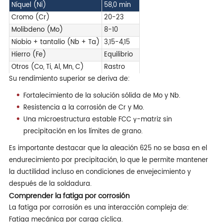
Níquel (Ni)
58,0 min
Cromo (Cr)
20-23
Molibdeno (Mo)
8-10
Niobio + tantalio (Nb + Ta)
3,15-4,15
Hierro (Fe)
Equilibrio
Otros (Co, Ti, Al, Mn, C)
Rastro
Su rendimiento superior se deriva de:
Fortalecimiento de la solución sólida de Mo y Nb.
Resistencia a la corrosión de Cr y Mo.
Una microestructura estable FCC γ-matriz sin
precipitación en los límites de grano.
Es importante destacar que la aleación 625 no se basa en el
endurecimiento por precipitación, lo que le permite mantener
la ductilidad incluso en condiciones de envejecimiento y
después de la soldadura.
Comprender la fatiga por corrosión
La fatiga por corrosión es una interacción compleja de:
Fatiga mecánica por carga cíclica.