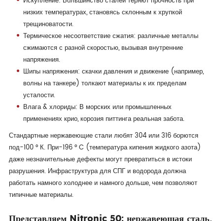
Искупление: Большинство сталей теряют прочность при
низких температурах, становясь склонным к хрупкой
трещиноватости.
Термическое несоответствие сжатия: различные металлы
сжимаются с разной скоростью, вызывая внутренние
напряжения.
Шипы напряжения: скачки давления и движение (например,
волны на танкере) толкают материалы к их пределам
усталости.
Влага & хлориды: В морских или промышленных
применениях крио, корозия питтинга реальная забота.
Стандартные нержавеющие стали любят 304 или 316 борются
под-100 ° К. При-196 ° C (температура кипения жидкого азота)
даже незначительные дефекты могут превратиться в истоки
разрушения. Инфраструктура для СПГ и водорода должна
работать намного холоднее и намного дольше, чем позволяют
типичные материалы.
Представляем Nitronic 50: нержавеющая сталь,