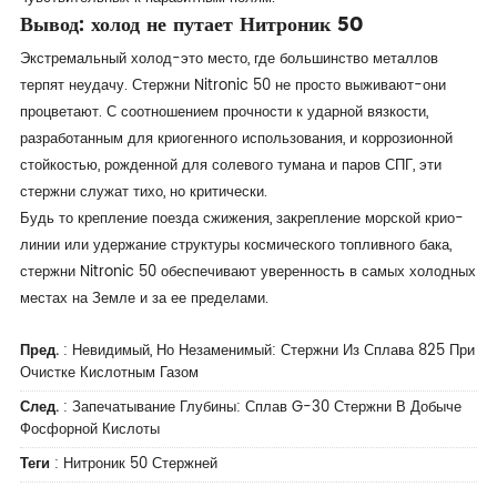
Вывод: холод не путает Нитроник 50
Экстремальный холод-это место, где большинство металлов
терпят неудачу. Стержни Nitronic 50 не просто выживают-они
процветают. С соотношением прочности к ударной вязкости,
разработанным для криогенного использования, и коррозионной
стойкостью, рожденной для солевого тумана и паров СПГ, эти
стержни служат тихо, но критически.
Будь то крепление поезда сжижения, закрепление морской крио-
линии или удержание структуры космического топливного бака,
стержни Nitronic 50 обеспечивают уверенность в самых холодных
местах на Земле и за ее пределами.
Пред.
:
Невидимый, Но Незаменимый: Стержни Из Сплава 825 При
Очистке Кислотным Газом
След.
:
Запечатывание Глубины: Сплав G-30 Стержни В Добыче
Фосфорной Кислоты
Теги
:
Нитроник 50 Стержней