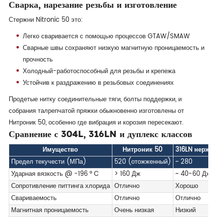
Сварка, нарезание резьбы и изготовление
Стержни Nitronic 50 это:
Легко сваривается с помощью процессов GTAW/SMAW
Сварные швы сохраняют низкую магнитную проницаемость и
прочность
Холодный-работоспособный для резьбы и крепежа
Устойчив к раздражению в резьбовых соединениях
Продетые нитку соединительные тяги, болты поддержки, и
собрания талрепчатой пряжки обыкновенно изготовлены от
Нитроник 50, особенно где вибрация и корозия пересекают.
Сравнение с 304L, 316LN и дуплекс классов
Имущество
Нитроник 50
316LN нержа
Предел текучести (МПа)
520 (отожженный)
~ 280
Ударная вязкость @ -196 ° C
> 160 Дж
~ 40-60 Дж
Сопротивление питтинга хлорида
Отлично
Хорошо
Свариваемость
Отлично
Отлично
Магнитная проницаемость
Очень низкая
Низкий