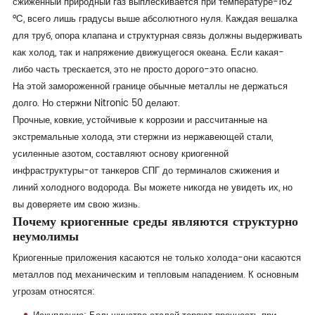
сжиженный природный газ выплескивается при температуре-162
°C, всего лишь градусы выше абсолютного нуля. Каждая вешалка
для труб, опора клапана и структурная связь должны выдерживать
как холод, так и напряжение движущегося океана. Если какая-
либо часть трескается, это не просто дорого-это опасно.
На этой замороженной границе обычные металлы не держаться
долго. Но стержни Nitronic 50 делают.
Прочные, ковкие, устойчивые к коррозии и рассчитанные на
экстремальные холода, эти стержни из нержавеющей стали,
усиленные азотом, составляют основу криогенной
инфраструктуры-от танкеров СПГ до терминалов сжижения и
линий холодного водорода. Вы можете никогда не увидеть их, но
вы доверяете им свою жизнь.
Почему криогенные среды являются структурно
неумолимы
Криогенные приложения касаются не только холода-они касаются
металлов под механическим и тепловым нападением. К основным
угрозам относятся: