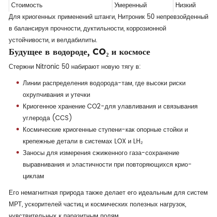
Стоимость
Умеренный
Низкий
Для криогенных применений штанги, Нитроник 50 непревзойденный
в балансируя прочности, дуктильности, коррозионной
устойчивости, и велдабилиты.
Будущее в водороде, CO₂ и космосе
Стержни Nitronic 50 набирают новую тягу в:
Линии распределения водорода-там, где высоки риски
охрупчивания и утечки
Криогенное хранение CO2-для улавливания и связывания
углерода (CCS)
Космические криогенные ступени-как опорные стойки и
крепежные детали в системах LOX и LH₂
Заносы для измерения сжиженного газа-сохранение
выравнивания и эластичности при повторяющихся крио-
циклам
Его немагнитная природа также делает его идеальным для систем
МРТ, ускорителей частиц и космических полезных нагрузок,
чувствительных к паразитным полям.