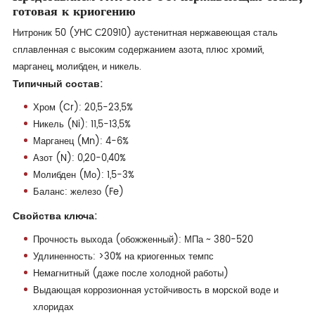
готовая к криогению
Нитроник 50 (УНС С20910) аустенитная нержавеющая сталь
сплавленная с высоким содержанием азота, плюс хромий,
марганец, молибден, и никель.
Типичный состав:
Хром (Cr): 20,5-23,5%
Никель (Ni): 11,5-13,5%
Марганец (Mn): 4-6%
Азот (N): 0,20-0,40%
Молибден (Мо): 1,5-3%
Баланс: железо (Fe)
Свойства ключа:
Прочность выхода (обожженный): МПа ~ 380-520
Удлиненность: >30% на криогенных темпс
Немагнитный (даже после холодной работы)
Выдающая коррозионная устойчивость в морской воде и
хлоридах