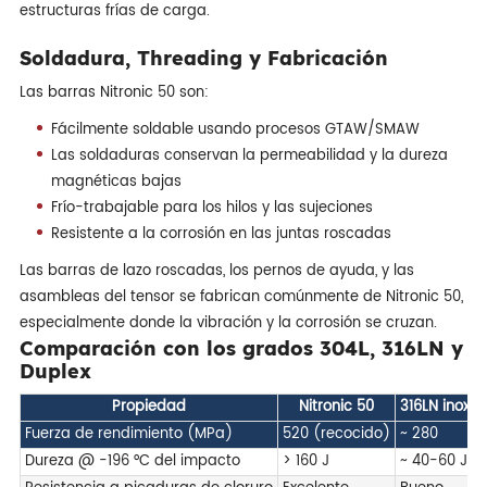
estructuras frías de carga.
Soldadura, Threading y Fabricación
Las barras Nitronic 50 son:
Fácilmente soldable usando procesos GTAW/SMAW
Las soldaduras conservan la permeabilidad y la dureza
magnéticas bajas
Frío-trabajable para los hilos y las sujeciones
Resistente a la corrosión en las juntas roscadas
Las barras de lazo roscadas, los pernos de ayuda, y las
asambleas del tensor se fabrican comúnmente de Nitronic 50,
especialmente donde la vibración y la corrosión se cruzan.
Comparación con los grados 304L, 316LN y
Duplex
Propiedad
Nitronic 50
316LN inoxid
Fuerza de rendimiento (MPa)
520 (recocido)
~ 280
Dureza @ -196 °C del impacto
> 160 J
~ 40-60 J