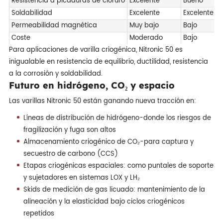
Resistencia a picaduras de cloruro
Excelente
Bueno
Soldabilidad
Excelente
Excelente
Permeabilidad magnética
Muy bajo
Bajo
Coste
Moderado
Bajo
Para aplicaciones de varilla criogénica, Nitronic 50 es
inigualable en resistencia de equilibrio, ductilidad, resistencia
a la corrosión y soldabilidad.
Futuro en hidrógeno, CO₂ y espacio
Las varillas Nitronic 50 están ganando nueva tracción en:
Líneas de distribución de hidrógeno-donde los riesgos de
fragilización y fuga son altos
Almacenamiento criogénico de CO₂-para captura y
secuestro de carbono (CCS)
Etapas criogénicas espaciales: como puntales de soporte
y sujetadores en sistemas LOX y LH₂
Skids de medición de gas licuado: mantenimiento de la
alineación y la elasticidad bajo ciclos criogénicos
repetidos