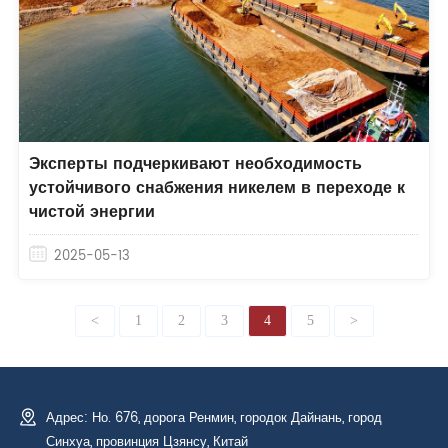
Эксперты подчеркивают необходимость
устойчивого снабжения никелем в переходе к
чистой энергии
2025-05-13
<
1
2
3
4
5
>
Адрес: Но. 676, дорога Ренмин, городок Дайнань, город
Синхуа, провинция Цзянсу, Китай