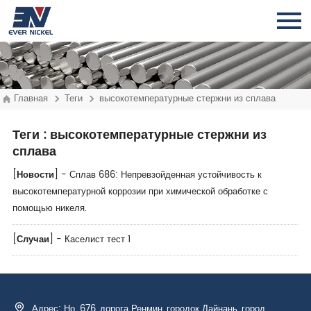
Главная
Теги
высокотемпературные стержни из сплава
Теги
: высокотемпературные стержни из
сплава
[
Новости
] -
Сплав 686: Непревзойденная устойчивость к
высокотемпературной коррозии при химической обработке с
помощью никеля.
[
Случаи
] -
Каселист тест 1
Адрес: Но. 676, дорога Ренмин, городок Дайнань, город