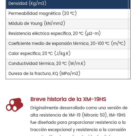
Densidad (Kg/m3)
78
Permeabilidad magnética (20 °C)
<1
Módulo de Young (kN/mm2)
19
Resistencia eléctrica específica, 20 °C (µΩ-m)
0,
Coeficiente medio de expansión térmica, 20-100 °C (m/°C)
17
Calor específico, 20 °C (J/kg.K)
47
Conductividad térmica, 20 °C (W/m.K)
13,
Dureza de la fractura, KQ (MPa/m2)
Breve historia de la XM-19HS
Originalmente desarrollado como una versión de
alta resistencia de XM-19 (Nitronic 50), XM-19HS
fue diseñado para proporcionar resistencia a la
tracción excepcional y resistencia a la corrosión