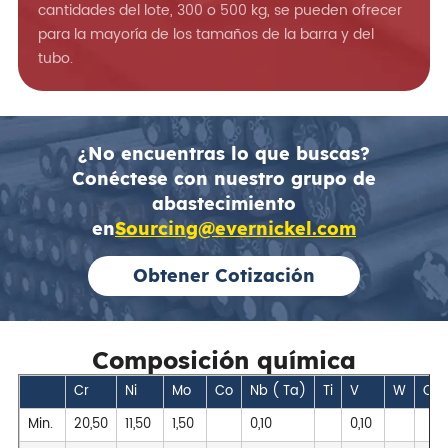
cantidades del lote, 300 o 500 kg, se pueden ofrecer
para la mayoría de los tamaños de la barra y del
tubo.
¿No encuentras lo que buscas?
Conéctese con nuestro grupo de
abastecimiento
en
Sourcing@evernickel.com
Obtener Cotización
Composición química
Cr
Ni
Mo
Co
Nb ( Ta)
Ti
V
W
Cu
Min.
20,50
11,50
1,50
0,10
0,10