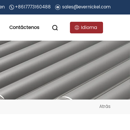
 en
+8617773160488
sales@evernickel.com
Contáctenos
Idioma
Atrás