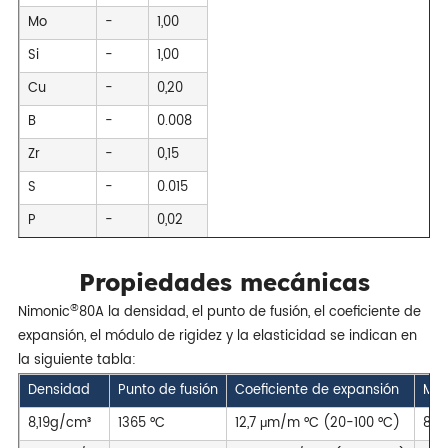
Mo
-
1,00
Si
-
1,00
Cu
-
0,20
B
-
0.008
Zr
-
0,15
S
-
0.015
P
-
0,02
Propiedades mecánicas
®
Nimonic
80A la densidad, el punto de fusión, el coeficiente de
expansión, el módulo de rigidez y la elasticidad se indican en
la siguiente tabla:
Densidad
Punto de fusión
Coeficiente de expansión
Mód
8,19g/cm³
1365 °C
12,7 μm/m °C (20-100 °C)
85 