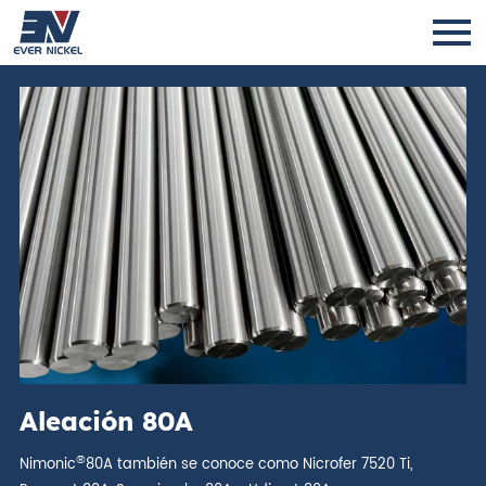
Aleación 80A
®
Nimonic
80A también se conoce como Nicrofer 7520 Ti,