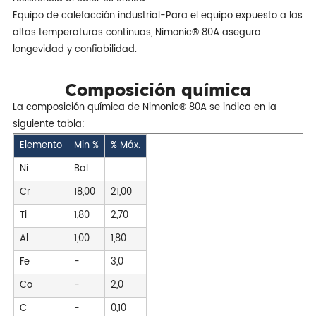
Equipo de calefacción industrial-Para el equipo expuesto a las
altas temperaturas continuas, Nimonic® 80A asegura
longevidad y confiabilidad.
Composición química
La composición química de Nimonic® 80A se indica en la
siguiente tabla:
Elemento
Min %
% Máx.
Ni
Bal
Cr
18,00
21,00
Ti
1,80
2,70
Al
1,00
1,80
Fe
-
3,0
Co
-
2,0
C
-
0,10