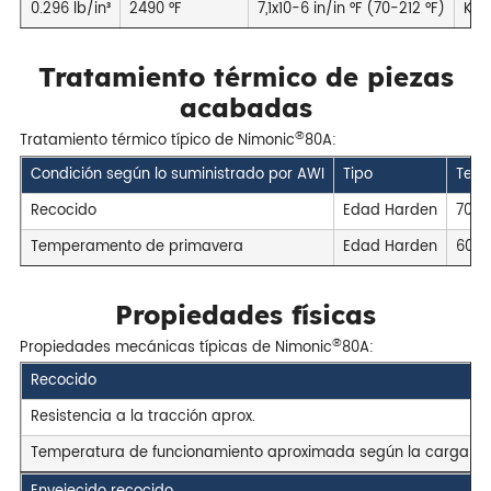
0.296 lb/in³
2490 °F
7,1x10-6 in/in °F (70-212 °F)
Ksi
Tratamiento térmico de piezas
acabadas
®
Tratamiento térmico típico de Nimonic
80A:
Condición según lo suministrado por AWI
Tipo
Temp
Recocido
Edad Harden
700 
Temperamento de primavera
Edad Harden
600 °
Propiedades físicas
®
Propiedades mecánicas típicas de Nimonic
80A:
Recocido
Resistencia a la tracción aprox.
Temperatura de funcionamiento aproximada según la carga ** y