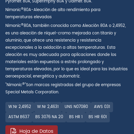
Pyromet 80A, Superimphy 80A y Udimet 80A.
®
Nimonic
80A-Aleación de alto rendimiento para
temperaturas elevadas
®
Nimonic
80A, también conocida como Aleación 80A o 2,4952,
es una aleación de níquel-cromo mejorada con titanio y
aluminio, que ofrece una resistencia y resistencia
excepcionales a la oxidación a altas temperaturas. Esta
aleación es muy adecuada para aplicaciones donde los
materiales están expuestos a estrés prolongado y
temperaturas elevadas, por lo que es ideal para las industrias
aeroespacial, energética y automotriz.
®
"Nimonic
"Son marcas registradas del grupo de empresas
Special Metals Corporation.
W.Nr 2,4952
W.Nr 2,4631
UNS N07080
AWS 031
ASTM B637
BS 3076 NA 20
BS HR 1
BS HR 601
Hoja de Datos