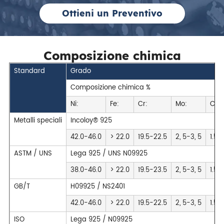
Ottieni un Preventivo
Composizione chimica
Standard
Grado
Composizione chimica %
Ni:
Fe:
Cr:
Mo:
Cu:
Metalli speciali
Incoloy® 925
42.0-46.0
> 22.0
19.5-22.5
2, 5-3, 5
1.5-
ASTM / UNS
Lega 925 / UNS N09925
38.0-46.0
> 22.0
19.5-23.5
2, 5-3, 5
1.5-
GB/T
H09925 / NS2401
42.0-46.0
> 22.0
19.5-22.5
2, 5-3, 5
1.5-
ISO
Lega 925 / N09925