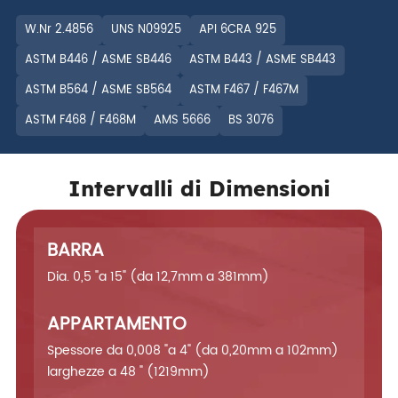
W.Nr 2.4856
UNS N09925
API 6CRA 925
ASTM B446 / ASME SB446
ASTM B443 / ASME SB443
ASTM B564 / ASME SB564
ASTM F467 / F467M
ASTM F468 / F468M
AMS 5666
BS 3076
Intervalli di Dimensioni
BARRA
Dia. 0,5 "a 15" (da 12,7mm a 381mm)
APPARTAMENTO
Spessore da 0,008 "a 4" (da 0,20mm a 102mm)
larghezze a 48 " (1219mm)