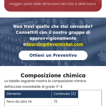
maggior parte delle dimensioni del tubo & della barra.
Non trovi quello che stai cercando?
Connettiti con il nostro gruppo di
approvvigionamento
a
Sourcing@evernickel.com
Ottieni un Preventivo
Composizione chimica
La tabella seguente mostra la composizione chimica
dell'acciaio inossidabile di grado 17-4.
Elemento
Contenuto (%)
Ferro da stiro, Fe
73