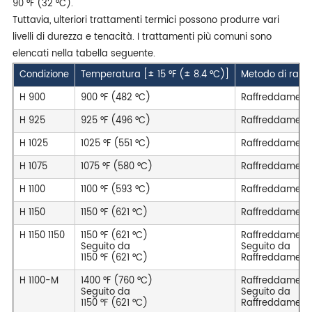
90 °F (32 °C).
Tuttavia, ulteriori trattamenti termici possono produrre vari
livelli di durezza e tenacità. I trattamenti più comuni sono
elencati nella tabella seguente.
Condizione
Temperatura [± 15 °F (± 8.4 °C)]
Metodo di raff
H 900
900 °F (482 °C)
Raffreddamento
H 925
925 °F (496 °C)
Raffreddamento
H 1025
1025 °F (551 °C)
Raffreddamento
H 1075
1075 °F (580 °C)
Raffreddamento
H 1100
1100 °F (593 °C)
Raffreddamento
H 1150
1150 °F (621 °C)
Raffreddamento
H 1150 1150
1150 °F (621 °C)
Raffreddamento
Seguito da
Seguito da
1150 °F (621 °C)
Raffreddamento
H 1100-M
1400 °F (760 °C)
Raffreddamento
Seguito da
Seguito da
1150 °F (621 °C)
Raffreddamento