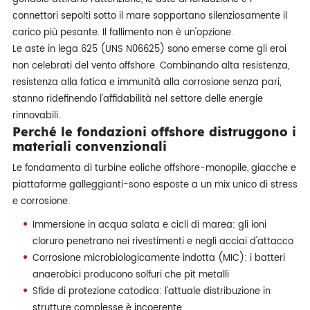
connettori sepolti sotto il mare sopportano silenziosamente il
carico più pesante. Il fallimento non è un'opzione.
Le aste in lega 625 (UNS N06625) sono emerse come gli eroi
non celebrati del vento offshore. Combinando alta resistenza,
resistenza alla fatica e immunità alla corrosione senza pari,
stanno ridefinendo l'affidabilità nel settore delle energie
rinnovabili.
Perché le fondazioni offshore distruggono i
materiali convenzionali
Le fondamenta di turbine eoliche offshore-monopile, giacche e
piattaforme galleggianti-sono esposte a un mix unico di stress
e corrosione:
Immersione in acqua salata e cicli di marea: gli ioni
cloruro penetrano nei rivestimenti e negli acciai d'attacco
Corrosione microbiologicamente indotta (MIC): i batteri
anaerobici producono solfuri che pit metalli
Sfide di protezione catodica: l'attuale distribuzione in
strutture complesse è incoerente