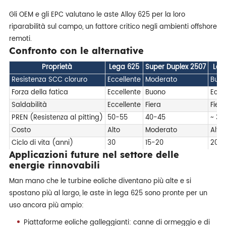
Gli OEM e gli EPC valutano le aste Alloy 625 per la loro
riparabilità sul campo, un fattore critico negli ambienti offshore
remoti.
Confronto con le alternative
Proprietà
Lega 625
Super Duplex 2507
Leg
Resistenza SCC cloruro
Eccellente
Moderato
Buo
Forza della fatica
Eccellente
Buono
Ecce
Saldabilità
Eccellente
Fiera
Fiera
PREN (Resistenza al pitting)
50-55
40-45
~ 35
Costo
Alto
Moderato
Alto
Ciclo di vita (anni)
30
15-20
20-
Applicazioni future nel settore delle
energie rinnovabili
Man mano che le turbine eoliche diventano più alte e si
spostano più al largo, le aste in lega 625 sono pronte per un
uso ancora più ampio:
Piattaforme eoliche galleggianti: canne di ormeggio e di