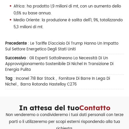
Africa: ha prodotto 1,9 milioni di mt, con un aumento dello
0,6% su base annua.
Medio Oriente: la produzione è salita dell'1, 9%, totalizzando
5,3 milioni di mt.
Precedente
:
Le Tariffe D'acciaio Di Trump Hanno Un Impatto
Sul Settore Energetico Degli Stati Uniti
Successivo
:
Gli Esperti Sottolineano La Necessità Di Un
Approvvigionamento Sostenibile Di Nichel In Transizione Di
Energia Pulita
Tag
:
Inconel 718 Bar Stock
,
Fornitore Di Barre In Lega Di
Nichel
,
Barra Rotonda Hastelloy C276
In attesa del tuo
Contatto
Non venderemo o condivideremo i tuoi dati personali con terze
parti o li utilizzeremo per scopi esterni rispondendo alla tua
richiesta.