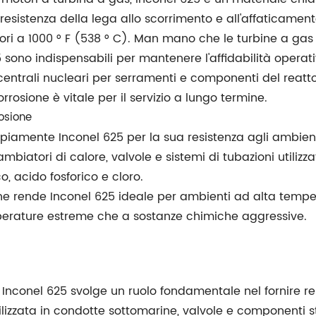
sistenza della lega allo scorrimento e all'affaticamento
ri a 1000 ° F (538 ° C). Man mano che le turbine a gas d
 sono indispensabili per mantenere l'affidabilità operati
e centrali nucleari per serramenti e componenti del reat
rosione è vitale per il servizio a lungo termine.
rosione
mpiamente Inconel 625 per la sua resistenza agli ambienti
biatori di calore, valvole e sistemi di tubazioni utilizza
o, acido fosforico e cloro.
one rende Inconel 625 ideale per ambienti ad alta temper
mperature estreme che a sostanze chimiche aggressive.
, Inconel 625 svolge un ruolo fondamentale nel fornire r
tilizzata in condotte sottomarine, valvole e componenti