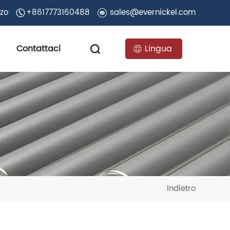
zzo
+8617773160488
sales@evernickel.com
Contattaci
Lingua
Indietro