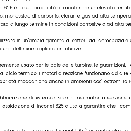
nel 625 è la sua capacità di mantenere un'elevata resiste
, monossido di carbonio, cloruri e gas ad alta temperat
urata a lungo termine in condizioni corrosive o ad alta 
tilizzato in un'ampia gamma di settori, dall'aerospaziale
cune delle sue applicazioni chiave.
mente usato per le pale delle turbine, le guarnizioni, i c
l ciclo termico. I motori a reazione funzionano ad alte v
oprietà meccaniche anche in ambienti così estremi lo re
bricazione di sistemi di scarico nei motori a reazione, d
l'ossidazione di Inconel 625 aiuta a garantire che i com
motori a turbina a gas, Inconel 625 è un materiale chia