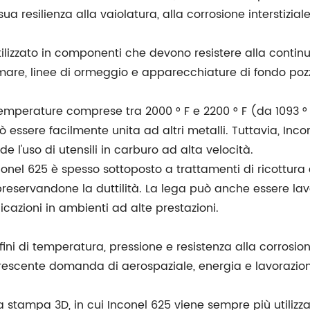
a resilienza alla vaiolatura, alla corrosione interstizial
utilizzato in componenti che devono resistere alla conti
 mare, linee di ormeggio e apparecchiature di fondo poz
mperature comprese tra 2000 ° F e 2200 ° F (da 1093 ° C
ò essere facilmente unita ad altri metalli. Tuttavia, Inco
e l'uso di utensili in carburo ad alta velocità.
conel 625 è spesso sottoposto a trattamenti di ricottur
reservandone la duttilità. La lega può anche essere lavo
azioni in ambienti ad alte prestazioni.
fini di temperatura, pressione e resistenza alla corrosio
rescente domanda di aerospaziale, energia e lavorazione
la stampa 3D, in cui Inconel 625 viene sempre più utiliz