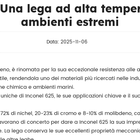
 Una lega ad alta temper
ambienti estremi
Data: 2025-11-06
eno, è rinomata per la sua eccezionale resistenza alle a
ile, rendendola uno dei materiali più ricercati nelle in
one chimica e ambienti marini.
niche di Inconel 625, le sue applicazioni chiave e il suo 
% di nichel, 20-23% di cromo e 8-10% di molibdeno, con
lavorano di concerto per dare a Inconel 625 la sua impres
e. La lega conserva le sue eccellenti proprietà meccani
le altre leghe.