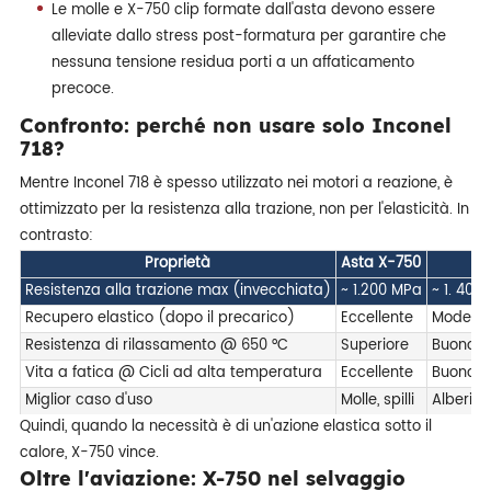
Le molle e X-750 clip formate dall'asta devono essere
alleviate dallo stress post-formatura per garantire che
nessuna tensione residua porti a un affaticamento
precoce.
Confronto: perché non usare solo Inconel
718?
Mentre Inconel 718 è spesso utilizzato nei motori a reazione, è
ottimizzato per la resistenza alla trazione, non per l'elasticità. In
contrasto:
Proprietà
Asta X-750
As
Resistenza alla trazione max (invecchiata)
~ 1.200 MPa
~ 1. 400
Recupero elastico (dopo il precarico)
Eccellente
Modera
Resistenza di rilassamento @ 650 °C
Superiore
Buono
Vita a fatica @ Cicli ad alta temperatura
Eccellente
Buono
Miglior caso d'uso
Molle, spilli
Alberi, 
Quindi, quando la necessità è di un'azione elastica sotto il
calore, X-750 vince.
Oltre l'aviazione: X-750 nel selvaggio