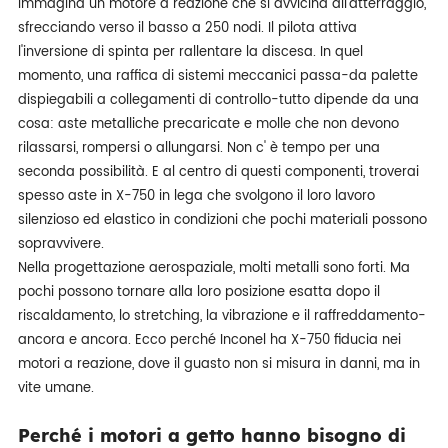
Immagina un motore a reazione che si avvicina all'atterraggio,
sfrecciando verso il basso a 250 nodi. Il pilota attiva
l'inversione di spinta per rallentare la discesa. In quel
momento, una raffica di sistemi meccanici passa-da palette
dispiegabili a collegamenti di controllo-tutto dipende da una
cosa: aste metalliche precaricate e molle che non devono
rilassarsi, rompersi o allungarsi. Non c' è tempo per una
seconda possibilità. E al centro di questi componenti, troverai
spesso aste in X-750 in lega che svolgono il loro lavoro
silenzioso ed elastico in condizioni che pochi materiali possono
sopravvivere.
Nella progettazione aerospaziale, molti metalli sono forti. Ma
pochi possono tornare alla loro posizione esatta dopo il
riscaldamento, lo stretching, la vibrazione e il raffreddamento-
ancora e ancora. Ecco perché Inconel ha X-750 fiducia nei
motori a reazione, dove il guasto non si misura in danni, ma in
vite umane.
Perché i motori a getto hanno bisogno di