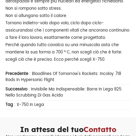
aerospaziali e sempre più nucleari ed energetici richiedono.
Non si rompono sotto stress.
Non si allungano sotto il calore.
Tornano indietro-volo dopo volo, ciclo dopo ciclo-
assicurandosi che i componenti vitali che ancorano continuino
a fare il loro lavoro, esattamente come progettato.
Perché quando tutto cavalca su una minuscola asta che
mantiene la sua forma a 700 ° C, non scegli ciò che è forte:
scegli ciò che è preciso. Ecco perché scegli X-750.
Precedente
:
Bloodlines Of Tomorrow's Rockets: Incoloy 718
Rods In Hypersonic Flight
Successivo
:
Invisibile Ma Indispensabile: Barre In Lega 825
Nello Scrubbing Di Gas Acido
Tag
:
X-750 In Lega
In attesa del tuo
Contatto