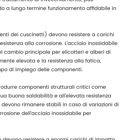
o a lungo termine funzionamento affidabile in
nti dei cuscinetti) devono resistere a carichi
esistenza alla corrosione. L'acciaio inossidabile
l cambio principale per elicotteri e alberi di
ente elevata e la resistenza alla fatica,
tempo di impiego delle componenti.
rodurre componenti strutturali critici come
 sua buona saldabilità e all'elevata resistenza
i devono rimanere stabili in caso di variazioni di
rrosione dell'acciaio inossidabile per
o devono resistere a enormi carichi di impatto