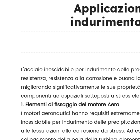
Applicazion
indurimento
L'acciaio inossidabile per indurimento delle pr
resistenza, resistenza alla corrosione e buona la
migliorando significativamente le sue proprie
componenti aerospaziali sottoposti a stress ele
1. Elementi di fissaggio del motore Aero
I motori aeronautici hanno requisiti estremament
inossidabile per indurimento delle precipitazio
alle fessurazioni alla corrosione da stress. Ad 
collegamento della pala della turbina, element