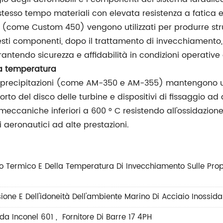
tesso tempo materiali con elevata resistenza a fatica e 
ni (come Custom 450) vengono utilizzati per produrre stru
Questi componenti, dopo il trattamento di invecchiamento
tendo sicurezza e affidabilità in condizioni operative
ta temperatura
le precipitazioni (come AM-350 e AM-355) mantengono un
porto del disco delle turbine e dispositivi di fissaggio 
ccaniche inferiori a 600 ° C resistendo all'ossidazione
 aeronautici ad alte prestazioni.
to Termico E Della Temperatura Di Invecchiamento Sulle Propr
ione E Dell'idoneità Dell'ambiente Marino Di Acciaio Inossid
da Inconel 601
,
Fornitore Di Barre 17 4PH