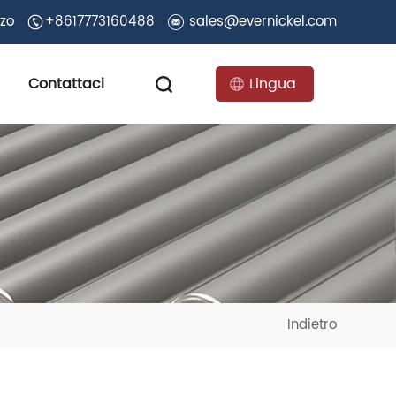
zzo
+8617773160488
sales@evernickel.com
Contattaci
Lingua
Indietro