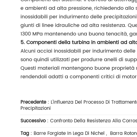
e ambienti ad alta pressione, richiedendo allo s
inossidabili per indurimento delle precipitazio
giunti di linee idrauliche ad alta resistenza. 
1300 MPa mantenendo una buona tenacità, garan
5. Componenti della turbina in ambienti ad al
Alcuni acciai inossidabili per indurimento del
sono quindi utilizzati per produrre anelli di sup
Questi materiali mantengono buone proprietà me
rendendoli adatti a componenti critici di motori
Precedente
:
L'influenza Del Processo Di Trattamen
Precipitazioni
Successivo
:
Confronto Della Resistenza Alla Corros
Tag
:
Barre Forgiate In Lega Di Nichel
,
Barra Roton