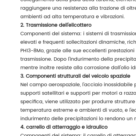
raggiungere una resistenza alla trazione di o
ambienti ad alta temperatura e vibrazioni.
2. Trasmissione dell'elicottero
Componenti del sistema: i sistemi di trasmissio
elevati e frequenti sollecitazioni dinamiche, ri
PH13-8Mo, grazie alle sue eccellenti prestazioni
trasmissione. Dopo l'indurimento della precipit
mentre inoltre resiste alla corrosione dall'olio
3. Componenti strutturali del veicolo spaziale
Nel campo aerospaziale, l'acciaio inossidabile 
supporti satellitari e supporti per motori a razz
specifica, viene utilizzato per produrre struttur
temperatura estreme e ambienti di vuoto, e l'ecc
indurimento delle precipitazioni lo rendono un 
4. carrello di atterraggio e idraulico
Componenti del sistema: il carrello di atterrag